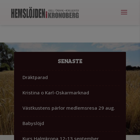
SENASTE
Dräktparad
Kristina o Karl-Oskarmarknad
Västkustens pärlor medlemsresa 29 aug.
Babyslöjd
Kurs Halmkrona 12-13 september