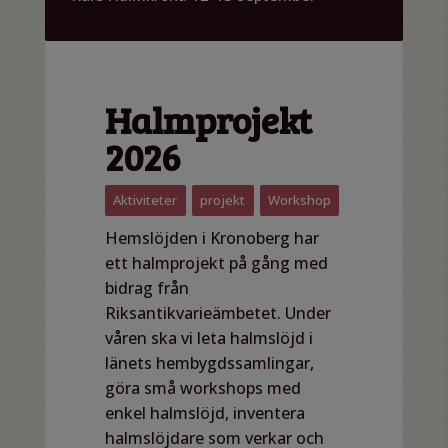
Halmprojekt
2026
Aktiviteter
,
projekt
,
Workshop
Hemslöjden i Kronoberg har
ett halmprojekt på gång med
bidrag från
Riksantikvarieämbetet. Under
våren ska vi leta halmslöjd i
länets hembygdssamlingar,
göra små workshops med
enkel halmslöjd, inventera
halmslöjdare som verkar och