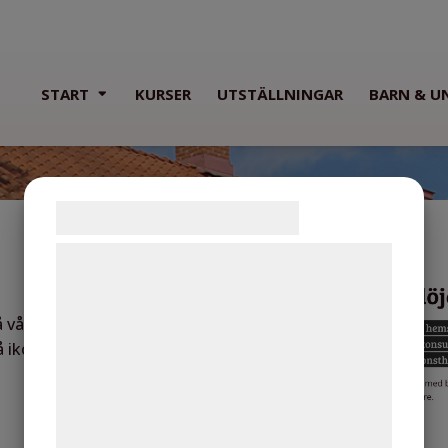
START
KURSER
UTSTÄLLNINGAR
BARN & U
Samtykke til cookies
Vi og vores samarbejdspartnere bruger
teknologier, herunder cookies, til at
indsamle oplysninger om dig til forskellige
på vår sida uppläst för dig? Bara markera
formål, herunder: Tilpasning af annoncering,
å ikonen som illustrerat på bilden till
bedre brugeroplevelse, funktionalitet,
statistik og marketing. Disse oplysninger
kan blive delt med annoncerings- og