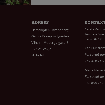
ADRESS
KONTAK
Cecilia Aron
Hemslöjden i Kronoberg
Konsulent barn
Gamla Domprostgården
070-646 18 0
Vilhelm Mobergs gata 2
Per Källströ
352 29 Växjö
Konsulent hår
Hitta hit
070-376 18 0
Maria Hanes
Konsulent text
070-656 18 0