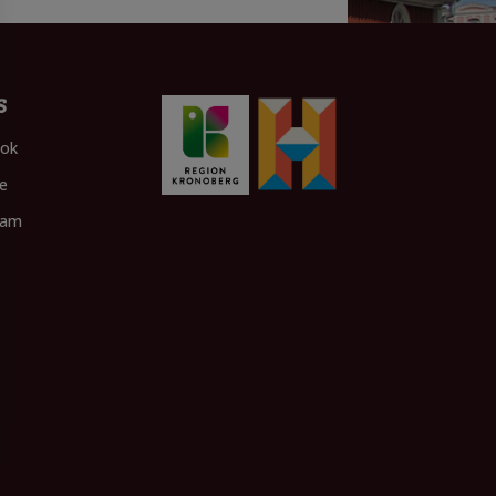
S
ok
e
ram