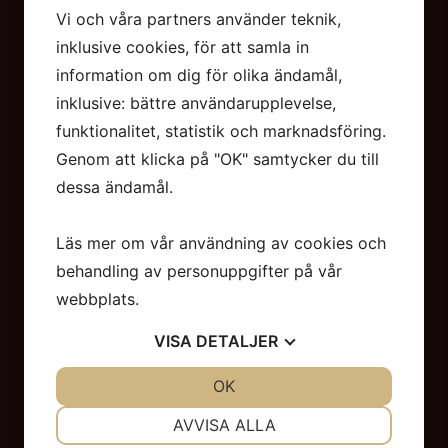
Per Källström
Vi och våra partners använder teknik,
Konsulent hårdslöjd
inklusive cookies, för att samla in
070-376 18 01
information om dig för olika ändamål,
Maria Haneskog
inklusive: bättre användarupplevelse,
Konsulent textil slöjd
funktionalitet, statistik och marknadsföring.
070-656 18 02
Genom att klicka på "OK" samtycker du till
dessa ändamål.
SNABBLÄNKAR
Läs mer om vår användning av cookies och
Om Hemslöjden
behandling av personuppgifter på vår
Personal
webbplats.
Styrelsen
Kurser
VISA
DETALJER
Aktiviteter
JA
NEJ
OK
JA
NEJ
GDPR
NÖDVÄNDIG
INSTÄLLNINGAR
AVVISA ALLA