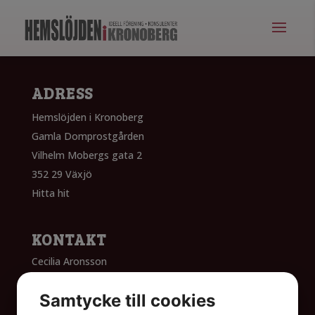
ADRESS
Hemslöjden i Kronoberg
Gamla Domprostgården
Vilhelm Mobergs gata 2
352 29 Växjö
Hitta hit
KONTAKT
Cecilia Aronsson
Konsulent barn och unga
070-646 18 02
Samtycke till cookies