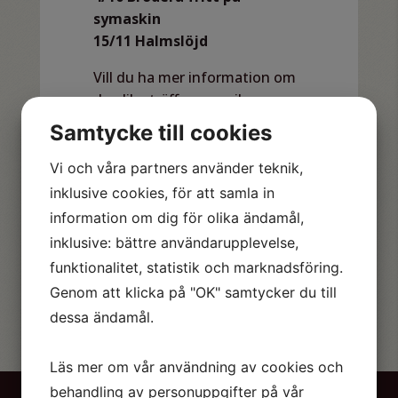
symaskin
15/11 Halmslöjd
Vill du ha mer information om
de olika träffarna mejla:
info@hemslojdenkronoberg.se
Samtycke till cookies
Vi och våra partners använder teknik,
Vi bjuder på te och kaffe.
inklusive cookies, för att samla in
Är du inte medlem än så blir du
information om dig för olika ändamål,
det enkelt
här.
inklusive: bättre användarupplevelse,
funktionalitet, statistik och marknadsföring.
Genom att klicka på "OK" samtycker du till
dessa ändamål.
Läs mer om vår användning av cookies och
behandling av personuppgifter på vår